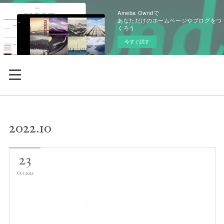
Ameba Owndで
あなただけのホームページやブログをつ
くろう
今すぐ試す
2022
.
10
23
Oct
2022