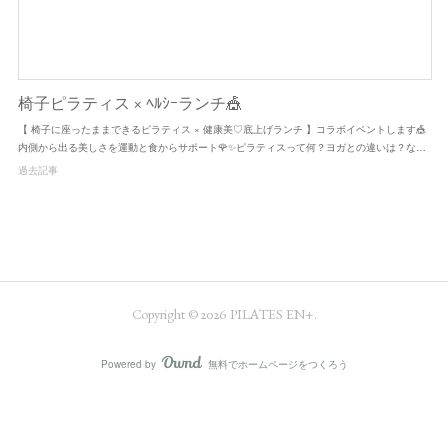
椅子ピラティス × ﾍﾙｼｰランチ🎪
【 椅子に座ったままできるピラティス × 健康美♡底上げランチ ‎】コラボイベントします🎪
内側から出る美しさを運動と食からサポート🌹✨ピラティスって何？ヨガとの違いは？な…
過去記事
Copyright ©
2026
PILATES EN+
.
Powered by
無料でホームページをつくろう
AmebaOwnd
フォロー