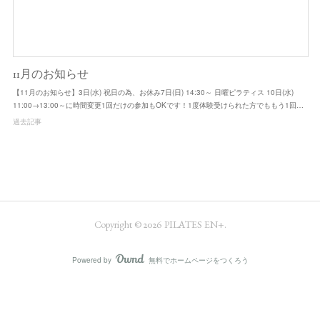
11月のお知らせ
【11月のお知らせ】3日(水) 祝日の為、お休み7日(日) 14:30～ 日曜ピラティス 10日(水)
11:00→13:00～に時間変更1回だけの参加もOKです！1度体験受けられた方でももう1回…
過去記事
Copyright ©
2026
PILATES EN+
.
Powered by
無料でホームページをつくろう
AmebaOwnd
フォロー