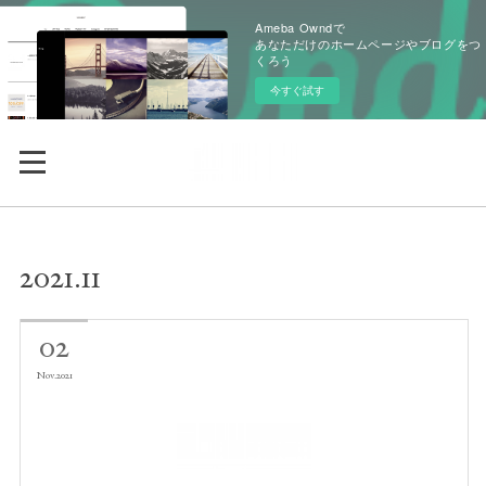
Ameba Owndで
あなただけのホームページやブログをつ
くろう
今すぐ試す
2021
.
11
02
Nov
2021